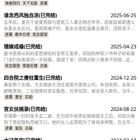
自己母亲的仇人为之付出代价
强者回归
天下无敌
逆袭
谁念西风独自凉
(已完结)
2025-06-25
五年前，夏氏千金夏雨薇与建筑工人秦志相恋怀孕，因家庭差距遭父
亲夏永长反对。夏雨薇难产时，夏永长借机逼秦志离开，谎称孩子夭
折，实则把孩子小蝶交给秦志。秦志工地事故后失智，父女拾荒为
逆袭
都市日常
现言甜宠
生。五年后，夏雨薇坚信秦志未死，医院偶遇昏迷的秦志却被父亲欺
错嫁成缘
(已完结)
2025-04-23
骗。小蝶为救父接近她，她凭借护身符和鸡汤味道发现真相。夏永长
与江正阳阻挠，夏雨薇救下父女，秦志苏醒，一家团圆，夏永长悔
姜书意顺从妈妈意愿嫁给妈宝男王富贵，却因和林家少爷林子轩和豪
悟，夏雨薇继承家业，与秦志重归于好。
门泼妇张美美同一天结婚，接错了亲！而两对新人根本不知情...这场
洞错房的闹剧会如何收场？
现言甜宠
家庭伦理
古装
四合院之傻柱重生
(已完结)
2024-12-20
秦家两个女婿，大女婿徐大茂在城里开建筑公司，有钱有势，全家人
都敬畏他。二女婿傻柱老实勤恳，任劳任怨，被全家人欺负，当牛做
马使唤。在国庆节收玉米时，傻柱被姐夫诬陷，被众人活活打死，重
逆袭
重生
实拍
生回半天前。重活一世，傻柱幡然醒悟，知道自己贴心贴肺，将秦家
宫女扶摇录
(已完结)
2024-08-22
人当亲人，但对方却并不把他当家人。于是傻柱决定离婚，逃离泥潭
深陷的秦家。而秦家因为傻柱的离开，却发现家里乱成一团，原本以
京城第一妇科圣手孟二娘，在为宫中丽贵妃娘娘接生之后，却因为看
为的废物二女婿越走越高，最被重视的大女婿却害得秦家“家破人
到了贵妃隐私而被灭口，她的女儿孟雪昭为了替母亲伸冤，在五年后
亡”，于是陷入深深的懊悔之中......
入宫成为宫女，这五年来孟雪昭与其他被贵妃无辜残害的受害者家属
逆袭
皇后
古装
们结成联盟，共同设计一步步揭露贵妃的罪行。