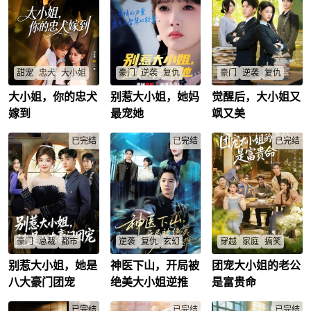
约。回家后，发现妹
场退婚，并与假扮保
中收集仇人罪证。这
妹被未婚夫强暴并威
洁员的秦雨菲闪婚，
个不起眼的实习生，
胁，一怒之下，展露
谁知对方竟是豪门千
竟是来索命的!从棋子
真身，雷厉风行地干
金!入赘秦家后，林东
到棋手，她杀回来
掉渣男未婚夫霍少
凭借系统获得商业洞
了。最终在一次关键
坤。此举引来霍家老
察等神技，一边用反
会议上，她以姜念禾
爷子的疯狂报复!司徒
套路征服丈母娘和三
之名揭露真相，既为
甜宠
忠犬
大小姐
豪门
逆袭
复仇
豪门
逆袭
复仇
灵以雷霆手段，将霍
姐妹，一边吊打前女
原主赢回尊严，也完
家彻底覆灭。王者一
友和情敌。面对二叔
成了自己的复仇。这
大小姐，你的忠犬
别惹大小姐，她妈
觉醒后，大小姐又
黑风堂大小姐江颖，
大小姐苏小雨获妈赠
大小姐砸亿建贵族大
怒，人间无敌!
秦有德的步步紧逼，
场重生，让她以智慧
被老爸江震天花式催
超跑学车，却遭室友
学四年栽培穷小子，
嫁到
最宠她
飒又美
林东硬核护妻，帮助
与勇气重写人生，从
婚相亲，一气之下随
田伊娇陷害继父偷
谁知他携小三抢宿舍
妻子一家守住家产，
平凡实习生蜕变为耀
手捡了个“失智又失
车！绿茶联手下毒绑
毁衣反噬？觉醒身份
最终将反派逐出家
眼新星。
忆”的小狼狗回家冒充
已完结
架，谁知亲爸假死归
已完结
后，她取消优待直播
已完结
门，成为秦家真正的
男友，不但可以气老
来逆转，一家复仇团
打脸，渣男高利贷缠
一家之主。
爸，还能驯服对方。
圆？
身车祸惨死，逆转太
不曾想小狼狗摇身一
苏小雨
/
苏婉云
/
爽？
变成为了司家掌权
林浅瑜
/
秦柏然
/
人，让她掌控的一切
失控不说，还把自己
也搭了进去
豪门
总裁
都市
逆袭
复仇
玄幻
穿越
家庭
搞笑
别惹大小姐，她是
神医下山，开局被
团宠大小姐的老公
海外治眼归来豪门大
昆仑神医叶枫学成归
穿越脑残短剧成恶
姐，查弟弟婚事遇假
来，开局救绝美少女
妻，能听心声知老公
八大豪门团宠
绝美大小姐逆推
是富贵命
媳毁母遗物陷害？谁
被逆推？江家血仇、
富贵命、弟穷鬼命！
知她闪瞎狗眼，姐弟
魔门阴谋如何破，叶
全家傻宠穷弟致家
逆袭渣女入狱，真爱
已完结
家产业能否重夺，真
已完结
败，她逆天宠夫致
已完结