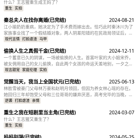
什么？王志猩重生成王妈了？
重生
实拍
秦总夫人在找你离婚
(已完结)
2024-08-21
江小瑜奶奶重病，她决定为了手术费而嫁出去。恰巧此时秦沐川为了
家族事业找了一个假结婚对象，两人阴差阳错的在民政局领证后，秦
沐川计划一年后离婚并留下电话。一年后，江小瑜在秦沐川的公司面
现代言情
打脸虐渣
马甲
试，两人再次相遇，相互觉得眼熟，两人因误会产生纠葛。
偷换人生之真假千金
(已完结)
2024-12-11
一个蓄意已久的阴谋，一场被偷换的人生。首富叶家的大小姐宋乔，
被女佣用自己的女儿偷换，自此两个女孩的命运天差地别，一夕之间
本该是天之骄女的宋乔沦落为佣人女儿，从小备受折磨。而本该贫穷
现言甜宠
家庭伦理
实拍
孤苦的佣人女儿，变成为了高高在上万千宠爱的大小姐。
觉醒当天，我当上全国状元
(已完结)
2025-06-13
林胜雪被豪门父母林万豪和赵明月领回，但因为养女林心瑶的存在。
她回归三年却饱受父母和三位哥哥的嫌弃厌恶，高考完毕的当晚，更
是因为救出被林心瑶撞成植物人的傅芊芊，被亲生父母和三个哥哥联
逆袭
打脸虐渣
亲情
手送入了惩教所。高考放榜当天，林胜雪因证据不足走出了惩教所。
重生之我在短剧里当主角
(已完结)
2024-03-07
面对三位哥哥施舍和不屑，林胜雪果断跟她们断绝关系，还在状元宴
上用全国状元的满分成绩，横扫父母和三位哥哥嘲笑和不屑。
什么？王志猩又重生了？
重生
实拍
妈妈别哭
(已完结)
2024-05-25