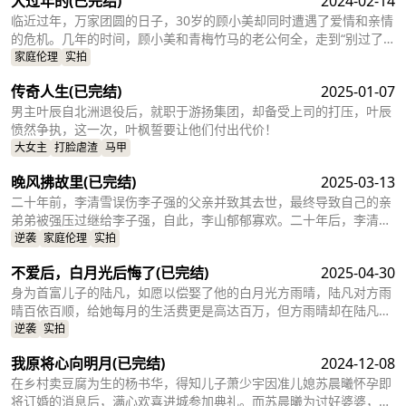
大过年的
(已完结)
2024-02-14
临近过年，万家团圆的日子，30岁的顾小美却同时遭遇了爱情和亲情
的危机。几年的时间，顾小美和青梅竹马的老公何全，走到“别过了”
还是“凑合过”的关键节点。除夕将至，顾小美和何全揣着“ 是否离婚”
家庭伦理
实拍
的疑问，带着大包小包踏上了回乡的路。却意外在被迫相处中，找到
传奇人生
(已完结)
2025-01-07
了新的答案……
男主叶辰自北洲退役后，就职于游扬集团，却备受上司的打压，叶辰
愤然争执，这一次，叶枫誓要让他们付出代价！
大女主
打脸虐渣
马甲
晚风拂故里
(已完结)
2025-03-13
二十年前，李清雪误伤李子强的父亲并致其去世，最终导致自己的亲
弟弟被强压过继给李子强，自此，李山郁郁寡欢。二十年后，李清雪
事业有成，想回村接自己的弟弟和父亲一家团圆，却误认为父亲已
逆袭
家庭伦理
实拍
死，自己的家还被强拆，仇与恨交织间，李清雪大闹了李子强的乔迁
不爱后，白月光后悔了
(已完结)
2025-04-30
宴
身为首富儿子的陆凡，如愿以偿娶了他的白月光方雨晴，陆凡对方雨
晴百依百顺，给她每月的生活费更是高达百万，但方雨晴却在陆凡生
病的时候，连十万手术费都不愿意拿，更过分的是，陆凡明明有救却
逆袭
实拍
告知医生放弃治疗，甚至还要将陆凡的器官贩卖换钱，为的就是在陆
我原将心向明月
(已完结)
2024-12-08
凡死后能够跟她的白月光陈靖凯在一起。而陈靖凯更是告知陆凡他的
父母车祸不是意外，而是他们一手造成......
在乡村卖豆腐为生的杨书华，得知儿子萧少宇因准儿媳苏晨曦怀孕即
将订婚的消息后，满心欢喜进城参加典礼。而苏晨曦为讨好婆婆，主