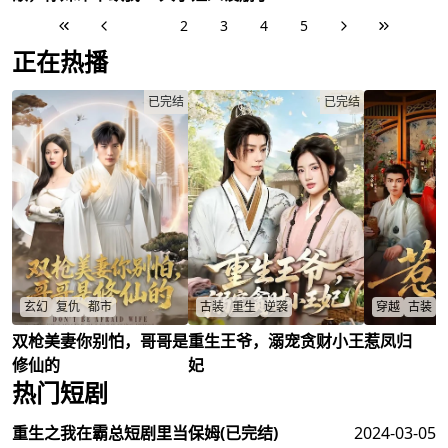
救未婚妻张玲珑，逆
时愿愿获亿万奖励诱
血做记者，砍渣未婚
人生。
袭江城首富？美女师
惑，化身大反派虐渣
夫妹妹闺蜜？神秘跟
1
2
3
4
5
姐争抢，他能否开枝
豪门！塑料老公心
班竟阎君10年守护，
散叶揭开父母之谜？
动，渣妹渣汉团灭，
谁挡复仇砍刀？
正在热播
陈玄
/
张玲珑
/
她会闪人还是甜宠留
沈京雪
/
真爱？
时愿愿
/
陆远修
/
已完结
已完结
玄幻
复仇
都市
古装
重生
逆袭
穿越
古装
双枪美妻你别怕，哥哥是
重生王爷，溺宠贪财小王
惹凤归
林枫修仙归来寻杀亲仇人，遇
哑女重生后突然开口，面对恶
阮宁穿书成恶
楚惊澜成总裁拥多妻，甜宠逆
妾逼婚、未婚夫退婚和诬陷，
追杀、变态威
修仙的
妃
袭路危机四伏？
她如何用医术反击报仇、守住
留守还是继续
热门短剧
林枫
/
楚惊澜
/
家人并拒绝回归祖宅？
阮宁
/
萧承轩
/
查看更多
谢嘉音
/
重生之我在霸总短剧里当保姆
(已完结)
2024-03-05