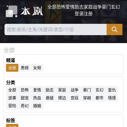
全部
恐怖
爱情
励志
家庭
战争
豪门
玄幻
登录
注册
全部
频道
全部
男频
女频
分类
全部
恐怖
爱情
励志
家庭
战争
豪门
玄幻
复仇
逆袭
甜宠
热血
悬疑
擦边
宫廷
穿越
都市
情感
冒险
奇幻
婚姻
标签