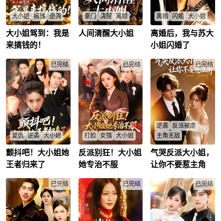
多个项目，最终收获
在好友帮助下，她联
爱情与事业，开启新
系身为沈氏集团董事
大小姐
搞钱
逆袭
豪门
清醒
离婚
离婚
闪婚
大小姐
征程。
长的父亲沈青山，回
归大小姐身份。
大小姐驾到：我是
人间清醒大小姐
离婚后，我与苏大
现代顶级商业策划师
自幼被乔家宠爱二十
快递员陈默辛苦供养
沈金金，熬夜研读古
年的乔燃，前世单纯
前妻读研，却被对方
来搞钱的！
小姐闪婚了
言剧本时意外穿越道
懵懂，被心怀不轨的
嫌贫爱富，无情抛
剧中懦弱受欺的沈家
亲戚蒙蔽利用，无故
弃，离婚当日他救下
炮灰嫡女。她携模糊
已完结
针对归来的苏晚，疏
已完结
突发急症的首富苏振
已完结
剧本记忆强势归来，
远疼爱自己的养母，
邦。苏振邦孙女苏清
开启嫡女逆袭之路。
还错失发现养父离世
雪为报恩与应对催
沈金金一心立志做超
并非意外的真相，最
婚，和陈默约定协议
级富商，人间清醒唯
终沦为亲戚争夺家产
结婚。前妻心生嫉
爱赚钱。各路男主实
的棋子，落得悔恨离
妒，联合纨绔子弟何
力不凡却频频上演高
世的结局。一朝重
建元处处刁难。陈默
能修罗场，全员被她
生，她回到刚认回的
不再退让，凭借自身
逆袭
反派被虐
轻松拿捏。
时刻，褪去天真变得
能力与过往人脉妥善
冷静睿智，真心接纳
化解纷争，让对方为
复仇
逆袭
大小姐
打脸
女强
大小姐
主角无敌
守护妹妹与养母，步
不当行为付出代价。
步筹谋收集证据，当
相处中两人渐生情
颤抖吧！大小姐她
反派别狂！大小姐
气哭反派大小姐，
陆云霜幼年时，父亲
卿姿，资深背锅侠。
男主意外穿越进龙王
众揭穿叔婶姑姑伪善
愫，陈默不靠豪门扶
陆天豪抢夺了母亲娘
被领导开除、被渣男
战神的短剧世界，成
王者归来了
她专治不服
让你不要惹主角
面具、谋害养父的阴
持，自主创业，在苏
家的家产，将外室母
劈腿、被确诊应激性
为大反派苏牧婉的下
谋，稳固家族事业，
家遭遇危机时鼎力相
女迎回家门，还将她
精神障碍-生活把她逼
属，同时获得走狗系
守护至亲重振乔家荣
助，最终收获爱情与
们母女赶出家门。致
已完结
成了一个疯子。就在
已完结
统，完成剧情任务，
已完结
光。
事业，迎来圆满人
使母亲后来病死，她
她。准备躺平认命
打脸天命之子，可以
生。
也流落到孤儿院。多
时，一辆迈巴赫停在
获得奖励。与此同
年后，陆云霜已经是
楼下。六个黑衣保
时，大反派苏牧婉意
顶级特工，她退役
镖。鞠躬，“大小姐，
外重生，想起前世被