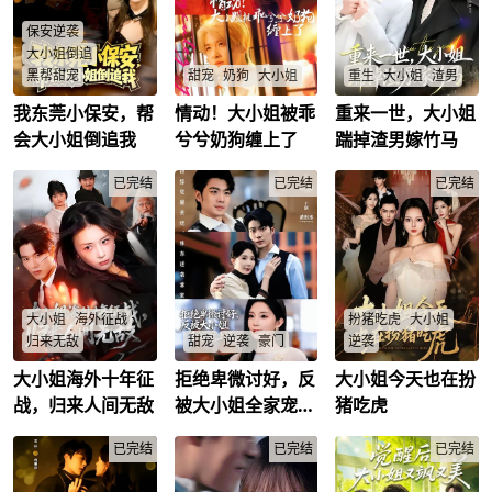
后，回到陆家，通过
老爷子请您回家。”她
天命之子围攻致死的
自己的铁血手段以及
这才知道，自己:从未
命运，她决定这一世
保安逆袭
霍家长子霍云霆的帮
谋面的爷爷，是黑道
远离那些天命之子。
大小姐倒追
助，成功夺回了母亲
教父。而她，是唯一
的一切，并让陆天豪
的血脉。认祖归宗第
黑帮甜宠
甜宠
奶狗
大小姐
重生
大小姐
渣男
得到了报应。
一天，二叔刁难她玩
俄罗斯方块。精神病
我东莞小保安，帮
情动！大小姐被乖
重来一世，大小姐
医药武馆传人李明为
权势滔天的慕家叛逆
前世眼瞎心盲，放着
发作，她把二叔打进
寻红姐赴莞城，挺身
大小姐慕云锦，为反
深情专一的京圈大佬
会大小姐倒追我
兮兮奶狗缠上了
踹掉渣男嫁竹马
ICU。反派带人砸场
救下遭逼迫的她，机
抗商业联姻，在拍卖
不嫁，偏要选择渣
子，卿姿当众切腹自
缘结识龙虎堂大小姐
会上一掷千金拍下看
男，最终被榨干家
尽，吓退所有人。从
苏晓，阴差阳错成夜
已完结
似落魄的帝大生苏时
已完结
产、落得凄惨下场。
已完结
此黑道都知道，新来
总会保安，二人合伙
瑾当作“宠物”，却不
重生归来，顾星染重
的大小姐是个真疯子!
开推拿馆。他凭祖传
知苏时瑾是暗藏病娇
拾美貌与智商，开启
医术和过人身手化解
本性、神秘科技公司
疯狂虐渣之路，同时
多次挑衅，收服拳王
“隐舟"的创始人，十
与京圈大佬霍霆深谈
王森，还卷入文物走
年前因被她所救而执
起一场甜甜的恋爱!霍
私案成为警方线人。
念入骨，后来季家陷
霆深:“丫头，只要你
面对周家算计、黑石
害慕家并牵扯出非法
回头，我永远在你身
大小姐
海外征战
扮猪吃虎
大小姐
会威胁，李明一路破
基因实验阴谋，二人
后。我会向你走九百
局，助苏晓查清其父
携手对抗，揭开慕云
九十五步，你一回
归来无敌
甜宠
逆袭
豪门
逆袭
失踪真相，洗清冤
锦有狂躁症、苏时瑾
头，就能看见我。
屈、瓦解恶势力，最
是基因改造产物的秘
大小姐海外十年征
拒绝卑微讨好，反
大小姐今天也在扮
大小姐司徒灵明面上
林东苦追柳潇潇七
豪门千金林砚溪被未
终与苏晓情定终身，
密，最终击溃仇敌，
是在国外留学，暗里
年，婚礼当天却被白
婚夫与妹妹陷害身
战，归来人间无敌
被大小姐全家宠上
猪吃虎
生意兴隆，在莞城扎
撕碎荒唐契约，许下
却已经一统地下世
月光秦天宇当场挖墙
亡，灵魂重生在饱受
根立足。
一生相守的承诺。
天
界，成为令人闻风丧
脚，沦为笑柄。绝望
家庭与职场压迫的实
胆的神凰首领。某
已完结
之际，觉醒系统一-拒
已完结
习生姜念禾体内。她
已完结
日，她接到家里的电
绝卑微讨好，就能获
借新身份逆袭职场、
话，决定回国履行婚
得抽奖能力。林东当
改变家庭处境，并暗