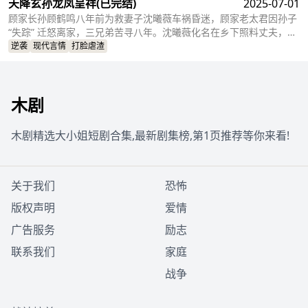
天降玄孙龙凤呈祥
(已完结)
2025-07-01
顾家长孙顾鹤鸣八年前为救妻子沈曦薇车祸昏迷，顾家老太君因孙子
“失踪” 迁怒离家，三兄弟苦寻八年。沈曦薇化名在乡下照料丈夫，独
自抚养龙凤胎，为医药费历尽艰辛。八年后她带孩子租住在老太君的
逆袭
现代言情
打脸虐渣
四合院，因孩子酷似顾鹤鸣获老太君好感。沈曦薇求职遭闺蜜背叛，
顾家营救时揭开其身份。顾鹤鸣苏醒失忆，苏晚晴冒充未婚妻搅局，
他最终恢复记忆，沈曦薇获顾家认可，以坚韧赢得幸福，顾家终团
木剧
圆。
木剧精选大小姐短剧合集,最新剧集榜,第1页推荐等你来看!
关于我们
恐怖
版权声明
爱情
广告服务
励志
联系我们
家庭
战争