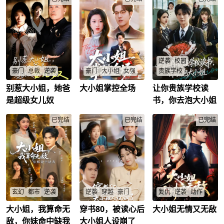
小甜闪婚HE！
爱甜蜜结局在哪？
富？穷家变首富，傻
沈清涵
/
沈思泽
/
叶枫
/
林幼薇
/
眼大结局？
肖安然
/
顾望舒
/
何承烨
/
何景沛
/
逆袭
校园
豪门
总裁
逆袭
豪门
大小姐
女强
贵族学校
别惹大小姐，她爸
大小姐掌控全场
让你贵族学校读
女儿奴总裁薛荣轩宠
海市林家大小姐林晚
身患绝症的叶诚意外
女狂魔要娶秘书翟娇
棠惊才绝艳，是众人
觉醒精彩人生系统，
是超级女儿奴
书，你去泡大小姐
娇，大小姐薛橙橙强
白月光。却因生病离
为治愈绝症，被迫完
势归来把关！绿茶联
乡，上一世父亲以为
成各类社死任务。他
合男友设局陷害，反
已完结
她将死，领养相似的
已完结
当众向学生会长东方
已完结
遭打脸？层层阴谋曝
林苏月作替身。林苏
知夏表白，与黑道千
光，渣女杀人入狱，
月获喜爱，林晚棠被
金沈清寒夜宿情侣
谁是最终赢家？
遗忘致死。重生后，
房，还邂逅病娇青梅
薛荣轩
/
薛橙橙
/
她于林苏月宴会上宣
林白栀、游戏搭子赌
翟娇娇
/
布归来，打脸绿茶。
王千金夏童心。在与
而后回收公司搞事
各位大小姐的啼笑皆
业，遇青梅竹马沈星
非的纠缠中，叶诚一
野，二人从吵闹到心
边应对系统的奇葩任
意相通，不受挑拨，
务，一边化解各种危
玄幻
都市
逆袭
逆袭
穿越
豪门
复仇
逆袭
动作
终携手相伴。
机，在鸡飞狗跳的校
园生活里，逐渐收获
大小姐，我算命无
穿书80，被读心后
大小姐无情又无敌
针灸天才陈玄下山寻
穿书成众叛亲离炮灰
大小姐被卖非洲觉醒
多位千金的青睐，一
身世，一针醒师爷，
女配？读心术觉醒，
母狮杀气，回国抑嗜
敌，你妹命中缺我
大小姐人设崩了
步步走向健康与精彩