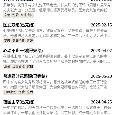
多年前，沈乔生与女儿沈玉珍走散，长大后的沈玉珍（周慧）虽然与
丈夫张大山十分恩爱，但是却在婆家受尽欺负。因为女儿治病的钱被
婆婆抢走，丈夫为了赚快钱意外“死亡”，周慧肚子里的二胎也因为婆
亲情
逆袭
女性成长
婆的磋磨胎死腹中。葬礼上，备受打击的周慧决心一定要治好唯一的
医武双绝
(已完结)
2025-02-15
女儿，却不想自己的婆婆和小叔子一家正在谋算着将丈夫的高额抚恤
金据为己有，而此时的沈乔生也匆匆赶到......
七岁的杨洛因父亲帮朋友，被仇家报复，父亲失踪，母亲为护他坠
楼。他被神秘人救走，习得医术和功法。二十年后下山寻父，救下被
跟踪的苏轻眉和她小姨，又因柳家女儿当日结婚退了婚约，被苏轻眉
逆袭
家庭伦理
古装
收留，两人渐生情愫。杨洛帮苏轻眉解决公司危机，还打听到父亲失
心动不止一刻
(已完结)
2023-04-02
踪与裴家有关，裴家背靠京都五大豪门。为找父亲，他提升实力，婚
后与苏轻眉一同前往京都。
在婚礼上甩了把自己当替身的渣男后，姜十七决定去见证别人的幸
福，却恰巧撞破了全省首富莫柯被当众逃婚的尴尬时刻。瞬间的悲愤
交加，让姜十七鼓起勇气见义勇为，上台演着戏嫁给了莫柯。但姜十
逆袭
现言甜宠
实拍
七不知道的是，这场婚礼本就是莫柯用来逃避联姻的设计，而她的出
曾逢君时花照眼
(已完结)
2025-05-20
现，不仅捣乱了莫柯的计划，还让她闯进了莫柯的心里。事后，莫柯
购买了姜十七所在的公司，成了空降的老板，开始了自己的茫茫追妻
四十岁的宫女沈秀珠即将出宫，意外地被年轻俊朗的帝王赵子珩临
之旅……
幸。她误以为赵子珩是侍卫，为避免淫秽后宫的罪罚，惊恐之下选择
了逃离。六年后，沈秀珠携龙凤胎现身宫廷百子宴，却被亲族羞辱和
打脸虐渣
逆袭
皇后
污蔑。危机关头，赵子珩认出了她，护她周全。最终，沈秀珠母凭子
镇国主宰
(已完结)
2024-04-25
贵，成为人人敬仰的皇后，狠狠打了那些人的脸！
十年浴血疆场，战天帝从一个边关小卒，一路做到了战翼神王，权倾
半壁江山。十年后他接到朝堂诏书，回京述职，终于有机会让当年害