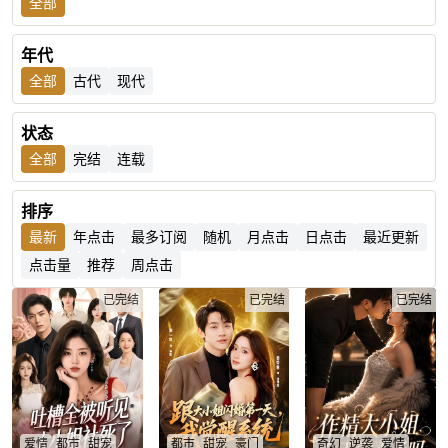
全部
年代
全部
古代
现代
状态
全部
完结
连载
排序
最新
年点击
最多订阅
随机
月点击
日点击
最近更新
点击量
推荐
周点击
已完结
已完结
已完结
爱情
都市
甜宠
都市
甜宠
豪门
奇幻
逆袭
爱情