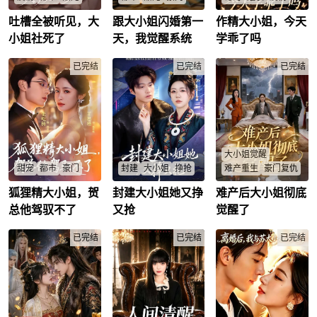
吐槽全被听见，大
跟大小姐闪婚第一
作精大小姐，今天
大小姐绑定反派系统
林延闪婚沈家大小姐
炮灰大小姐觉醒后对
后心声全泄露，能否
后觉醒亲密系统，武
男主从欺负到求宠，
小姐社死了
天，我觉醒系统
学乖了吗
逆转剧本抱得老公
医双修逆袭，能否抱
末世救援交易病毒能
归？
得美人归？
否逆天改命？
叶栀
/
楚清竹
/
已完结
林延
/
沈青棠
/
已完结
陆棠
/
陆征
/
已完结
大小姐觉醒
甜宠
都市
豪门
封建
大小姐
挣抢
难产重生
豪门复仇
狐狸精大小姐，贺
封建大小姐她又挣
难产后大小姐彻底
温晚晚嫁豪门总裁贺
南桑宁本是古代世家
江城沈氏集团大小姐
庭舟后狂野撒野，热
嫡长女，穿越成南家
沈夕月，为爱下嫁妈
总他驾驭不了
又抢
觉醒了
搜不断却被宠上天？
遗落的真千金，回家
宝男张耀祖，不惜与
两人爱藏细节中，能
后遭家人轻视。但她
父母决裂。她在生产
否跨越代沟甜蜜一
已完结
凭借出色礼仪、见识
已完结
时遭遇生死考验，婆
已完结
生？
和勤奋，在南家争权
家为省万元手术费，
温晚晚
/
贺庭舟
/
逐利，打脸众人。在
坚决反对剖腹产，懦
此过程中，她吸引了
弱的丈夫不敢违抗母
贺家三少贺斯屿，两
命，致其难产濒死。
人渐生爱意。桑宁利
产后又因生下女儿遭
用智慧和机遇在南氏
婆婆掌掴，沈:夕月彻
集团站稳脚跟，推进
底心死，携女离开。