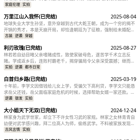
动前去接站，因杨书华提前到站，导致苏晨曦没有及时认出婆婆，并
家庭伦理
实拍
因为杨书华踩脏了她准备迎接婆婆的地毯而发生冲突。苏晨曦当场教
万里江山入我怀
(已完结)
2025-08-04
训杨书华，幸得保镖同情放过。随后儿子萧少宇赶到，见母亲受伤怒
问原因，杨书华为不影响订婚宴便谎称摔倒。杨书华被儿子接到酒店
地球失业大学生孙坚，意外穿越到古代大乾王朝，成为一个穷的揭不
照顾，穿上苏晨曦准备的礼服，并拍照发朋友圈，却因为杨书华年轻
开锅的秀才，本是天崩开局，却恰逢朝廷为了征粮，强制给未婚配青
貌美的照片被苏晨曦再次误会，让苏晨曦更加确信萧少宇有了小三，
年发老婆，本以为白嫖来的老婆会很丑，哪成想隐藏身份的皇室公
古装
逆袭
穿越
随之带着闺蜜团搜查酒店并找到了杨书华，将其关在杂物间，极尽折
主，将门嫡女，商贾大小姐尽在其中，孙坚还在纠结选哪个当老婆合
利刃玫瑰
(已完结)
2025-08-27
辱。
适，系统出现强行绑定三个老婆，只有增加老婆们的好感度，才能获
得各种丰富的奖励，于是孙坚被迫将三女娶回家，从此依靠自己的爱
林若若自幼目睹父亲嗜赌成性，致使家破母危，遂苦学千术立志反
妻能力，成功收获三女的好感度，在民不聊生
赌。学成返乡后，连败村霸老千，揭穿骗局令父亲深受震撼；继而勇
闯地下赌场，智斗三关，与警方里应外合将赌场一网打尽。父亲目睹
实拍
逆袭
都市日常
赌头伏法，终明白“不赌为赢”，林家重获新生。花刃无声，却斩断赌
白首归乡路
(已完结)
2025-03-19
瘾毒根，唯余满院芬芳……
十年前，李学文因借钱给儿女上学，受骗欠下高利贷，李学文只能恳
求岳父还钱，岳父面临家庭危机的时候，选择帮助女婿一家还款。十
年后，李天浩考上外国知名大学，但学费不够，本村人纷纷援助，帮
逆袭
银发
实拍
李天浩上大学。然而李天浩在国外整整十年，而孙家豪造谣李天浩在
大小姐天下无双
(已完结)
2024-12-24
外国蹲大牢，导致李天浩女朋友错嫁他人，当李天浩回乡后，围绕十
年的爱恨情仇，两代积怨，化解了上一切恩恩怨怨，并帮助家乡解决
林家身为武学世家，却立下不许女性习武的家规。林家之女林青青自
了土地危机，最终与心爱的女人白首偕老。
幼便对武学感兴趣，拜二位高人为师，偷练武学。不料被家族发现而
重罚，她依旧不放弃，仍想着改变陈规旧习。
古风言情
实拍