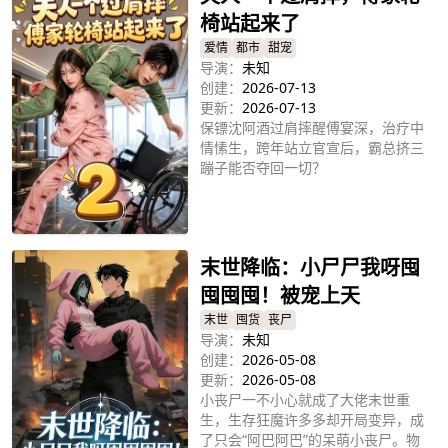
椅站起来了
爱情
都市
甜宠
导演：
未知
创建：
2026-07-13
更新：
2026-07-13
保镖沈阿酒过肩摔醒傅宴深，治疗中
情愫生，跨年站立官宣后，霸总挤三
蹦子能否夺回一切？
立即播放
末世降临：小尸尸我呀囤
囤囤囤！被宠上天
末世
囤货
丧尸
导演：
未知
创建：
2026-05-08
更新：
2026-05-08
小丧尸一不小心就成了大佬末世重
生，生存狂魔许多多却开局变异，成
了只会“阿巴阿巴”的呆萌小丧尸。物