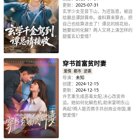
更新：
2025-07-31
玄学少女芜音下山，为还饭恩，被迫
给霸总谭辞算命。谁料算来算去，把
自己也给算进去了！谭总的桃花劫，
她要如何化解？两人又将上演怎样的
甜蜜玄幻爱情？
立即播放
穿书首富贫时妻
爱情
都市
逆袭
导演：
未知
创建：
2024-12-15
更新：
2024-12-15
许艺重生成恶毒女配,决心改变命
运。她如何化解危机,助宋宴明东山
再起?两人能否携手共创商业帝国,重
塑爱情?
立即播放