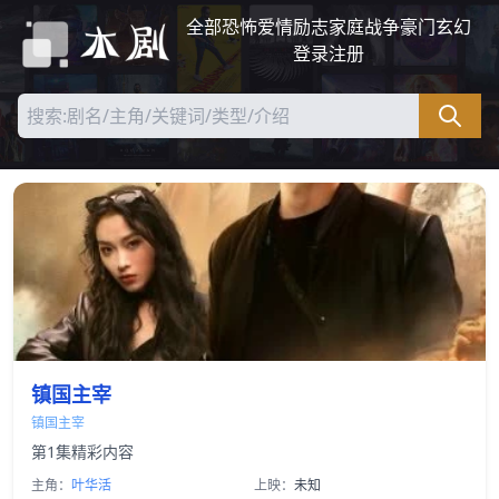
全部
恐怖
爱情
励志
家庭
战争
豪门
玄幻
登录
注册
镇国主宰
镇国主宰
第1集精彩内容
主角：
叶华活
上映：
未知