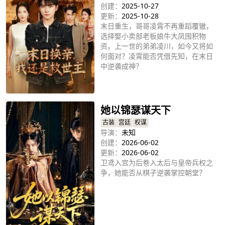
创建：
2025-10-27
更新：
2025-10-28
末日重生，哥哥凌霄不再重蹈覆辙，
选择娶小卖部老板娘牛大凤囤积物
资。上一世的弟弟凌川，如今又将如
何面对？凌霄能否凭借先知，在末日
中逆袭成神？
立即播放
她以锦瑟谋天下
古装
宫廷
权谋
导演：
未知
创建：
2026-06-02
更新：
2026-06-02
卫鸢入宫为后卷入太后与皇帝兵权之
争，她能否从棋子逆袭掌控朝堂？
立即播放