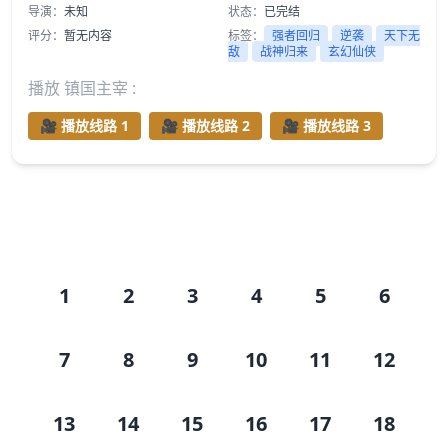
导演：
未知
状态：
已完结
评分：
暂无内容
标签：
强者回归
逆袭
天下无
敌
战神归来
玄幻仙侠
播放 镇国主宰 :
🎥 播放线路 1
🎥 播放线路 2
🎥 播放线路 3
剧集目录
1
2
3
4
5
6
7
8
9
10
11
12
13
14
15
16
17
18