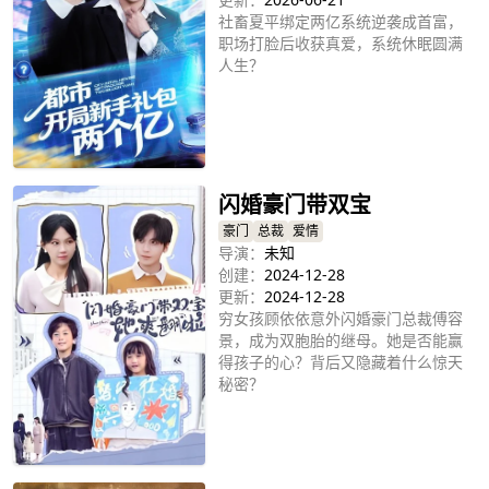
社畜夏平绑定两亿系统逆袭成首富，
职场打脸后收获真爱，系统休眠圆满
人生？
立即播放
闪婚豪门带双宝
豪门
总裁
爱情
导演：
未知
创建：
2024-12-28
更新：
2024-12-28
穷女孩顾依依意外闪婚豪门总裁傅容
景，成为双胞胎的继母。她是否能赢
得孩子的心？背后又隐藏着什么惊天
秘密？
立即播放