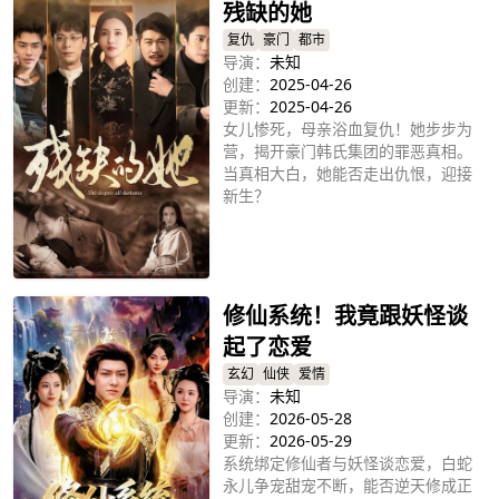
残缺的她
复仇
豪门
都市
导演：
未知
创建：
2025-04-26
更新：
2025-04-26
女儿惨死，母亲浴血复仇！她步步为
营，揭开豪门韩氏集团的罪恶真相。
当真相大白，她能否走出仇恨，迎接
新生？
立即播放
修仙系统！我竟跟妖怪谈
起了恋爱
玄幻
仙侠
爱情
导演：
未知
创建：
2026-05-28
更新：
2026-05-29
系统绑定修仙者与妖怪谈恋爱，白蛇
永儿争宠甜宠不断，能否逆天修成正