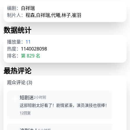
编剧：
白祥瑞
制片人：
程森,白祥瑞,代曦,林子,崔羽
数据统计
播放量：
11
热度：
1140028098
排名：
第 829 名
最热评论
观众评论 (3)
短剧迷
2小时前
�
这部短剧太好看了！剧情紧凑，演员演技也很棒！
12
回复