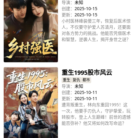
导演：
未知
创建：
2025-10-15
更新：
2025-10-15
小村医林峰装傻三年，恢复后医术惊
人，不仅要守护爱人苏清月，还要面
对各方势力的挑战。他能否凭借医术
和智慧，逆袭人生，揭开身世之谜？
立即播放
重生1995股市风云
重生
复仇
都市
导演：
未知
创建：
2025-10-11
更新：
2025-10-11
遭背叛重生，林向东重回1995！这
一次，他要手刃仇人，守护挚爱，玩
转股市，登上人生巅峰！前世的遗憾
能否弥补？他又将如何改写命运？