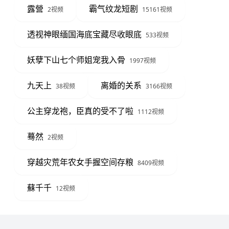
露營
霸气纹龙短剧
2视频
15161视频
透视神眼缅国海底宝藏尽收眼底
533视频
妖孽下山七个师姐宠我入骨
1997视频
九天上
离婚的关系
38视频
3166视频
公主穿龙袍，臣真的受不了啦
1112视频
蓦然
2视频
穿越灾荒年农女手握空间存粮
8409视频
蘇千千
12视频