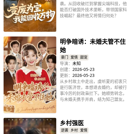
袭。从回收破烂到掌握尖端科技，他
能否打破国外技术垄断，带领国家科
技崛起？最终他又将情归何处？
立即播放
明争暗诱：未婚夫管不住
她
豪门
爱情
甜宠
导演：
未知
创建：
2026-05-23
更新：
2026-05-23
从乡村故土中走出，虞听夏的初衷只
是行医济世，本想退去婚约，却被行
事冷厉的封政枭拦下。她顺势转念，
与未婚夫携手并肩，结为知己盟友。
此后以银针济世救人，凭智谋从容处
立即播放
世，在风云变幻的世道里，走出独属
于自己的坦荡前路。至于诸多纷扰人
乡村强医
情，不过是她从容人生里，寻常过往
罢了。
逆袭
乡村
爱情