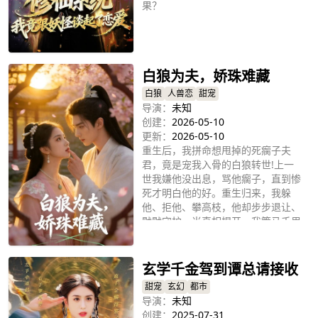
果？
立即播放
白狼为夫，娇珠难藏
白狼
人兽恋
甜宠
导演：
未知
创建：
2026-05-10
更新：
2026-05-10
重生后，我拼命想甩掉的死瘸子夫
君，竟是宠我入骨的白狼转世!上一
世我嫌他没出息，骂他瘸子，直到惨
死才明白他的好。重生归来，我躲
他、拒他、攀高枝，他却步步退让、
默默守护。当真相揭开，我策马千里
立即播放
追夫谢淮舟，这一世，换我来爱你!
玄学千金驾到谭总请接收
甜宠
玄幻
都市
导演：
未知
创建：
2025-07-31