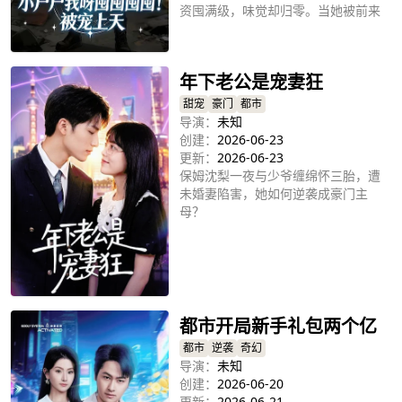
资囤满级，味觉却归零。当她被前来
清剿的顶尖战力小队堵门，队长秦洛
立即播放
竟是她当年的学渣同桌!男人将她裹
成粽子揣进口袋，杀神化身专属保
年下老公是宠妻狂
姆。当别人在末世挣扎求生，许多多
却被这个大佬一不小心，宠成了末世
甜宠
豪门
都市
最强团宠!
导演：
未知
创建：
2026-06-23
更新：
2026-06-23
保姆沈梨一夜与少爷缠绵怀三胎，遭
未婚妻陷害，她如何逆袭成豪门主
母？
立即播放
都市开局新手礼包两个亿
都市
逆袭
奇幻
导演：
未知
创建：
2026-06-20
更新：
2026-06-21