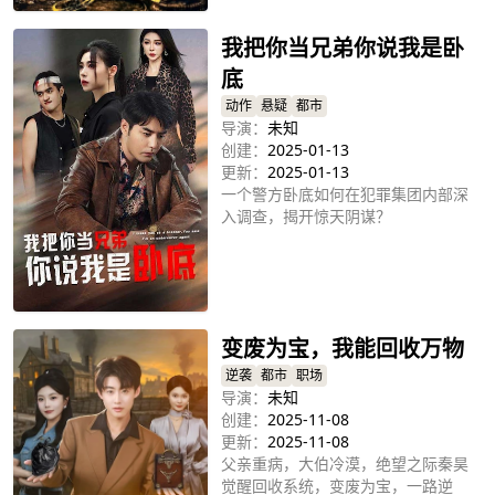
我把你当兄弟你说我是卧
底
动作
悬疑
都市
导演：
未知
创建：
2025-01-13
更新：
2025-01-13
一个警方卧底如何在犯罪集团内部深
入调查，揭开惊天阴谋？
立即播放
变废为宝，我能回收万物
逆袭
都市
职场
导演：
未知
创建：
2025-11-08
更新：
2025-11-08
父亲重病，大伯冷漠，绝望之际秦昊
觉醒回收系统，变废为宝，一路逆