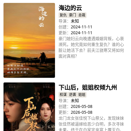
海边的云
复仇
豪门
总裁
导演：
未知
创建：
2024-11-11
更新：
2024-11-11
豪门媳妇云向晚遭遇婚姻背叛，心衰
濒死。她究竟如何重生复仇？谁的心
脏让她活下去？前夫江骁寒又将如何
面对真相？
立即播放
下山后，姐姐权倾九州
权谋
逆袭
姐姐
导演：
未知
创建：
2026-05-08
更新：
2026-05-08
龙门龙女张佳悦下山祭父，发现妹妹
张佳然被逼嫁给恶少白明，多次寻妹
未果。终于在白家定亲宴上覆灭白、