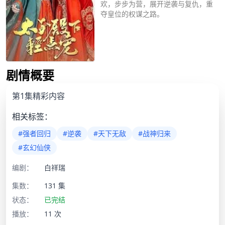
欢，步步为营，展开逆袭与复仇，重
夺皇位的权谋之路。
立即播放
剧情概要
第1集精彩内容
相关标签：
#强者回归
#逆袭
#天下无敌
#战神归来
#玄幻仙侠
编剧：
白祥瑞
集数：
131 集
状态：
已完结
播放：
11 次