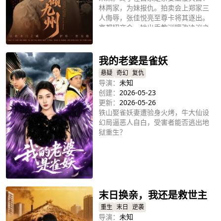
林两家，为妹报仇。拍卖会上郑家三
人侮辱，张佳悦亮至尊卡将其逐出。
京都招商会，她出手教训擅改决议之
立即播放
人，三位师尊现身镇压全场
我的老婆是雀妖
悬疑
奇幻
复仇
导演：
未知
创建：
2026-05-23
更新：
2026-05-26
铁山娶雀妖妻遭验身火烤，牛大仙设
幻局逼恶人自白，受害者能否逃出地
狱重生？
立即播放
末日换亲，我还是救世主
重生
末日
逆袭
导演：
未知