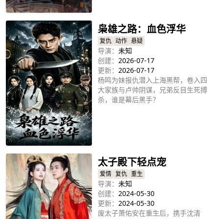
立即播放
枭雄之路：血色浮华
复仇
动作
悬疑
导演：
未知
创建：
2026-07-17
更新：
2026-07-17
杨鸣为妹报仇潜入上海黑帮，卷入四
大家族与卢帅阴谋，兄弟反目生死搏
杀，谁是幕后黑手？
立即播放
太子殿下轻点宠
爱情
复仇
重生
导演：
未知
创建：
2024-05-30
更新：
2024-05-30
废太子萧佑安在重生后，携手沈清